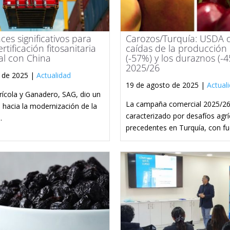
ces significativos para
Carozos/Turquía: USDA 
rtificación fitosanitaria
caídas de la producción
al con China
(-57%) y los duraznos (-
2025/26
 de 2025 |
Actualidad
19 de agosto de 2025 |
Actual
grícola y Ganadero, SAG, dio un
La campaña comercial 2025/26
 hacia la modernización de la
caracterizado por desafíos agrí
.
precedentes en Turquía, con fue