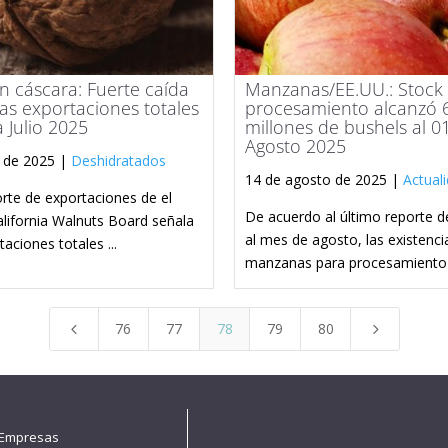
 cáscara: Fuerte caída
Manzanas/EE.UU.: Stock
las exportaciones totales
procesamiento alcanzó 
 Julio 2025
millones de bushels al 0
Agosto 2025
 de 2025 |
Deshidratados
14 de agosto de 2025 |
Actual
orte de exportaciones de el
De acuerdo al último reporte d
lifornia Walnuts Board señala
al mes de agosto, las existenci
aciones totales ...
manzanas para procesamiento .
76
77
78
79
80
4
5
 Empresas