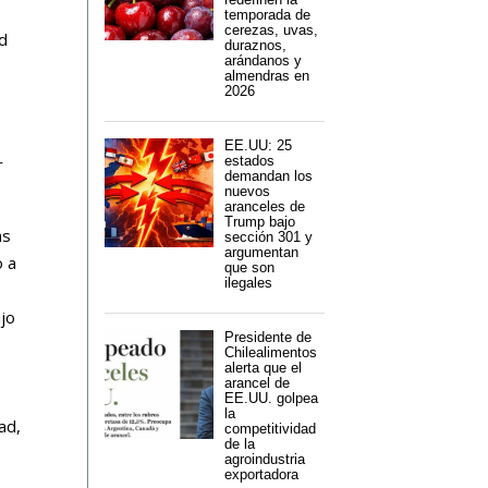
temporada de
cerezas, uvas,
ad
duraznos,
arándanos y
almendras en
2026
EE.UU: 25
estados
r
demandan los
nuevos
aranceles de
Trump bajo
as
sección 301 y
argumentan
o a
que son
ilegales
ijo
Presidente de
Chilealimentos
alerta que el
arancel de
EE.UU. golpea
la
ad,
competitividad
de la
agroindustria
exportadora