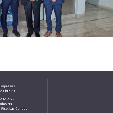
 Empresas
e Chile A.G.
lo Nº 2777
Industria
er Piso, Las Condes