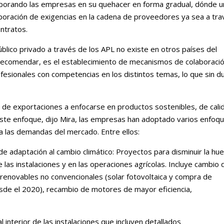
rporando las empresas en su quehacer en forma gradual, dónde 
rporación de exigencias en la cadena de proveedores ya sea a tr
ntratos.
blico privado a través de los APL no existe en otros países del
e recomendar, es el establecimiento de mecanismos de colaboraci
rofesionales con competencias en los distintos temas, lo que sin d
n de exportaciones a enfocarse en productos sostenibles, de cali
 este enfoque, dijo Mira, las empresas han adoptado varios enfoq
a las demandas del mercado. Entre ellos:
adaptación al cambio climático: Proyectos para disminuir la hue
e las instalaciones y en las operaciones agrícolas. Incluye cambio 
renovables no convencionales (solar fotovoltaica y compra de
esde el 2020), recambio de motores de mayor eficiencia,
 interior de las instalaciones que incluyen detallados