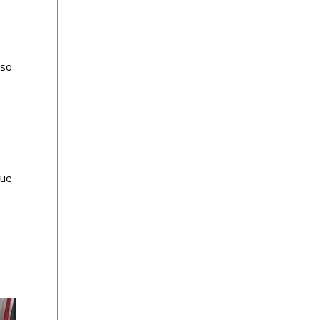
rso
que