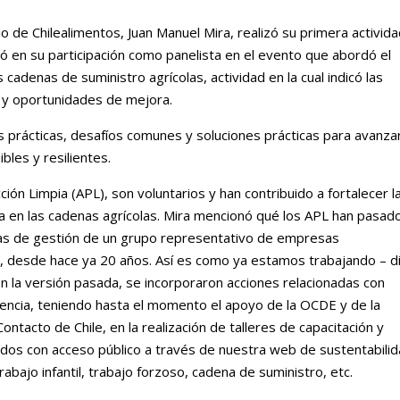
o de Chilealimentos, Juan Manuel Mira, realizó su primera activid
ió en su participación como panelista en el evento que abordó el
s cadenas de suministro agrícolas, actividad en la cual indicó las
s y oportunidades de mejora.
as prácticas, desafíos comunes y soluciones prácticas para avanza
les y resilientes.
ión Limpia (APL), son voluntarios y han contribuido a fortalecer l
ia en las cadenas agrícolas. Mira mencionó qué los APL han pasad
ias de gestión de un grupo representativo de empresas
s, desde hace ya 20 años. Así es como ya estamos trabajando – d
En la versión pasada, se incorporaron acciones relacionadas con
gencia, teniendo hasta el momento el apoyo de la OCDE y de la
ontacto de Chile, en la realización de talleres de capacitación y
dos con acceso público a través de nuestra web de sustentabilid
rabajo infantil, trabajo forzoso, cadena de suministro, etc.