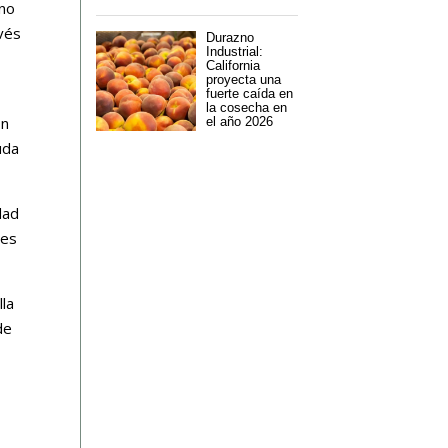
uno
avés
Durazno
Industrial:
California
proyecta una
fuerte caída en
la cosecha en
ón
el año 2026
uda
dad
ues
lla
de