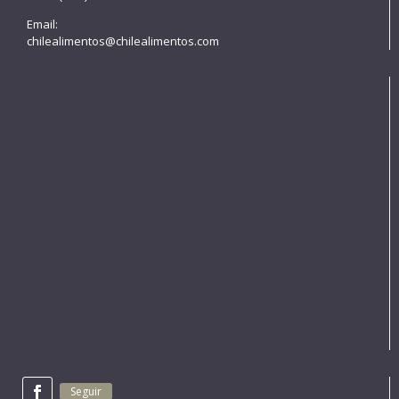
Email:
chilealimentos@chilealimentos.com
Seguir