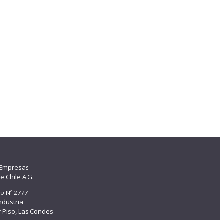
 Empresas
e Chile A.G.
lo Nº 2777
Industria
er Piso, Las Condes