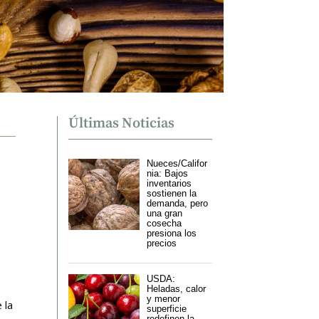
Últimas Noticias
Nueces/Califor
nia: Bajos
inventarios
sostienen la
demanda, pero
una gran
cosecha
presiona los
precios
USDA:
Heladas, calor
y menor
 la
superficie
redefinen la