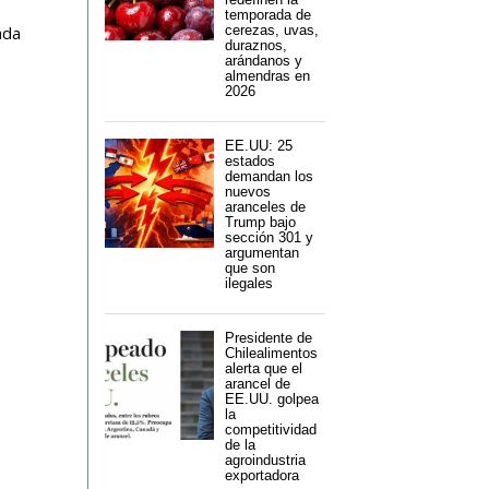
temporada de
ada
cerezas, uvas,
duraznos,
arándanos y
almendras en
2026
EE.UU: 25
estados
demandan los
nuevos
aranceles de
Trump bajo
sección 301 y
argumentan
que son
ilegales
Presidente de
Chilealimentos
alerta que el
arancel de
EE.UU. golpea
la
competitividad
de la
agroindustria
exportadora