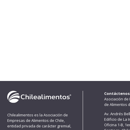
Contáctenos
Asociación de
de Alimentos d
Av. Andrés Bel
Chilealimentos es la Asociación de
Edificio de La 
Empresas de Alimentos de Chile,
Oficina 1-B, 1
entidad privada de carácter gremial,