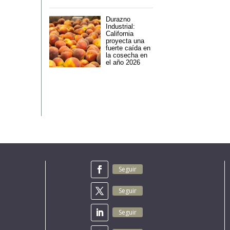
Durazno
Industrial:
California
proyecta una
fuerte caída en
la cosecha en
el año 2026
Seguir
Seguir
Seguir