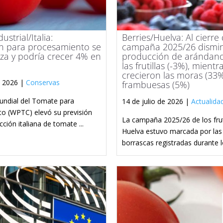
strial/Italia:
Berries/Huelva: Al cierre
n para procesamiento se
campaña 2025/26 dismin
alza y podría crecer 4% en
producción de arándano
las frutillas (-3%), mientr
crecieron las moras (33%
e 2026 |
Conservas
frambuesas (5%)
undial del Tomate para
14 de julio de 2026 |
Actualida
o (WPTC) elevó su previsión
La campaña 2025/26 de los fru
cción italiana de tomate ...
Huelva estuvo marcada por las
borrascas registradas durante lo