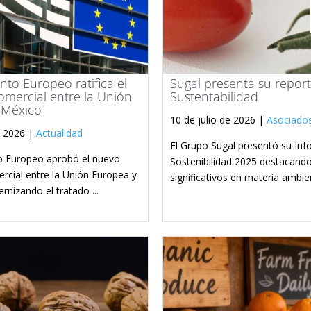
nto Europeo ratifica el
Sugal presenta su repor
mercial entre la Unión
Sustentabilidad
 México
10 de julio de 2026 |
Asociado
e 2026 |
Actualidad
El Grupo Sugal presentó su In
o Europeo aprobó el nuevo
Sostenibilidad 2025 destacand
rcial entre la Unión Europea y
significativos en materia ambient
nizando el tratado ...