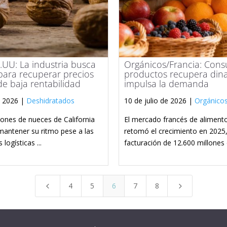
UU: La industria busca
Orgánicos/Francia: Con
 para recuperar precios
productos recupera din
de baja rentabilidad
impulsa la demanda
e 2026 |
Deshidratados
10 de julio de 2026 |
Orgánico
ones de nueces de California
El mercado francés de aliment
mantener su ritmo pese a las
retomó el crecimiento en 2025
 logísticas ...
facturación de 12.600 millones d
4
5
6
7
8
4
5