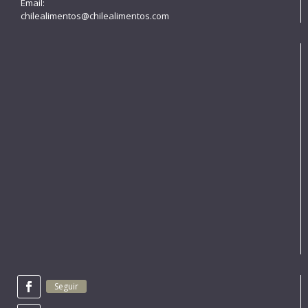
Email:
chilealimentos@chilealimentos.com
Seguir