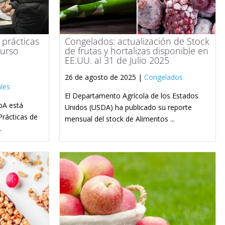
prácticas
Congelados: actualización de Stock
curso
de frutas y hortalizas disponible en
EE.UU. al 31 de Julio 2025
26 de agosto de 2025 |
Congelados
les
El Departamento Agrícola de los Estados
pA está
Unidos (USDA) ha publicado su reporte
Prácticas de
mensual del stock de Alimentos ...
.