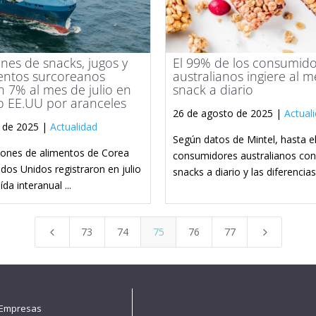
nes de snacks, jugos y
El 99% de los consumid
mentos surcoreanos
australianos ingiere al 
 7% al mes de julio en
snack a diario
o EE.UU por aranceles
26 de agosto de 2025 |
Actual
 de 2025 |
Actualidad
Según datos de Mintel, hasta e
iones de alimentos de Corea
consumidores australianos c
ados Unidos registraron en julio
snacks a diario y las diferencias 
da interanual ...
73
74
75
76
77
4
5
 Empresas