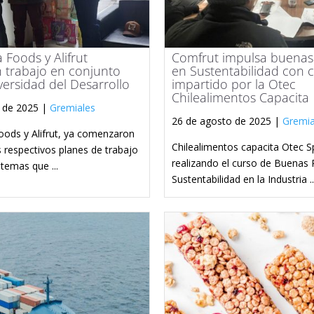
Foods y Alifrut
Comfrut impulsa buenas 
 trabajo en conjunto
en Sustentabilidad con 
versidad del Desarrollo
impartido por la Otec
Chilealimentos Capacita
 de 2025 |
Gremiales
26 de agosto de 2025 |
Gremia
ods y Alifrut, ya comenzaron
Chilealimentos capacita Otec S
s respectivos planes de trabajo
realizando el curso de Buenas 
temas que ...
Sustentabilidad en la Industria ..