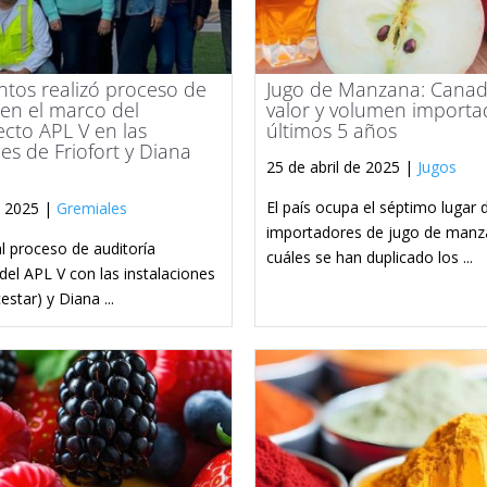
ntos realizó proceso de
Jugo de Manzana: Canad
 en el marco del
valor y volumen importa
cto APL V en las
últimos 5 años
nes de Friofort y Diana
25 de abril de 2025 |
Jugos
El país ocupa el séptimo lugar 
e 2025 |
Gremiales
importadores de jugo de manza
 al proceso de auditoría
cuáles se han duplicado los ...
del APL V con las instalaciones
cestar) y Diana ...