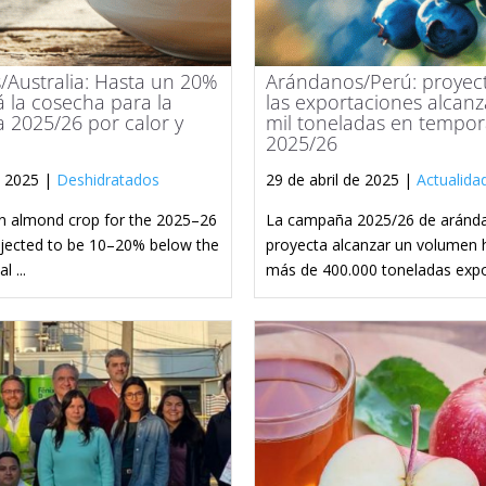
/Australia: Hasta un 20%
Arándanos/Perú: proyec
á la cosecha para la
las exportaciones alcan
 2025/26 por calor y
mil toneladas en tempo
2025/26
e 2025 |
Deshidratados
29 de abril de 2025 |
Actualida
an almond crop for the 2025–26
La campaña 2025/26 de aránd
ojected to be 10–20% below the
proyecta alcanzar un volumen h
l ...
más de 400.000 toneladas expor