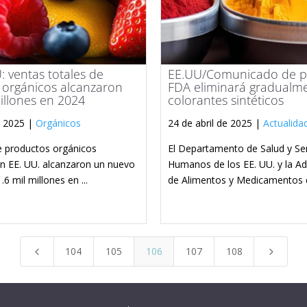
 ventas totales de
EE.UU/Comunicado de pr
 orgánicos alcanzaron
FDA eliminará gradualme
illones en 2024
colorantes sintéticos
e 2025 |
Orgánicos
24 de abril de 2025 |
Actualida
e productos orgánicos
El Departamento de Salud y Ser
en EE. UU. alcanzaron un nuevo
Humanos de los EE. UU. y la Ad
6 mil millones en ...
de Alimentos y Medicamentos de
104
105
106
107
108
4
5