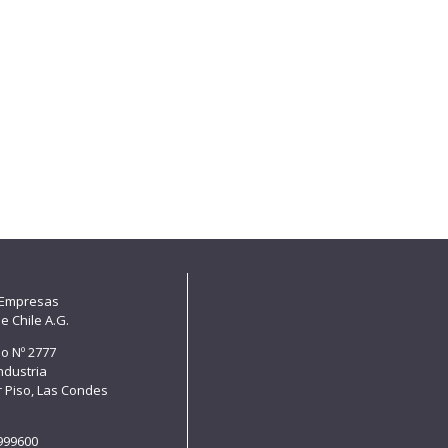
 Empresas
e Chile A.G.
lo Nº 2777
Industria
er Piso, Las Condes
e
8999600