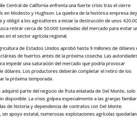
e Central de California enfrenta una fuerte crisis tras el cierre
ods en Modesto y Hughson. La quiebra de la histórica empresa de
y obligó a los agricultores a iniciar la destrucción de unos 420.0
sca retirar cerca de 50.000 toneladas del mercado para evitar u
s en el sector agrícola regional.
ricultura de Estados Unidos aprobó hasta 9 millones de dólares
ectáreas de huertos antes de la próxima cosecha. Las autoridade
para impedir una saturación del mercado que podría provocar
de dólares. Los productores deberán completar el retiro de los
zar la próxima temporada.
adquirió parte del negocio de fruta enlatada de Del Monte, solo
n disponible. La crisis golpea especialmente a las granjas familia
adas de historia y dependencia de contratos con Del Monte.
, sin apoyo estatal, numerosas explotaciones agrícolas quedarían