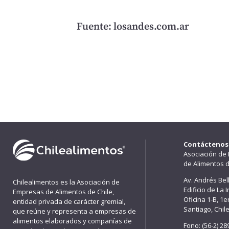
Fuente: losandes.com.ar
Contáctenos
Asociación de
de Alimentos d
Av. Andrés Bel
Chilealimentos es la Asociación de
Edificio de La 
Empresas de Alimentos de Chile,
Oficina 1-B, 1
entidad privada de carácter gremial,
Santiago, Chil
que reúne y representa a empresas de
alimentos elaborados y compañías de
Fono: (56-2) 2