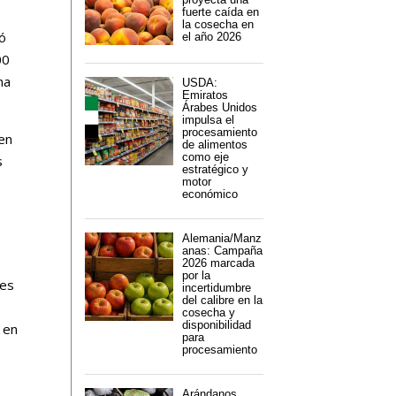
fuerte caída en
la cosecha en
jó
el año 2026
00
na
USDA:
Emiratos
Árabes Unidos
impulsa el
procesamiento
 en
de alimentos
como eje
s
estratégico y
motor
económico
Alemania/Manz
anas: Campaña
2026 marcada
por la
res
incertidumbre
del calibre en la
cosecha y
disponibilidad
 en
para
procesamiento
Arándanos