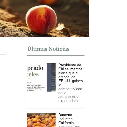
Últimas Noticias
Presidente de
Chilealimentos
alerta que el
arancel de
EE.UU. golpea
la
competitividad
de la
agroindustria
exportadora
Durazno
Industrial:
California
proyecta una