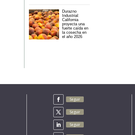
Durazno
Industrial:
California
proyecta una
fuerte caída en
la cosecha en
el año 2026
Seguir
Seguir
Seguir