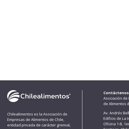
Contáctenos
Asociación de
de Alimentos d
Av. Andrés Bel
Chilealimentos es la Asociación de
Edificio de La 
Empresas de Alimentos de Chile,
Oficina 1-B, 1
entidad privada de carácter gremial,