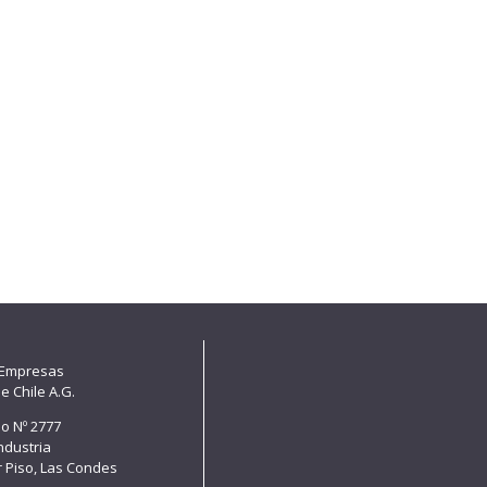
 Empresas
e Chile A.G.
lo Nº 2777
Industria
er Piso, Las Condes