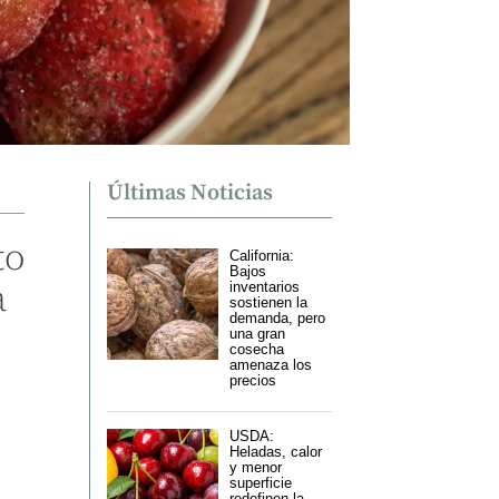
Últimas Noticias
to
California:
Bajos
a
inventarios
sostienen la
demanda, pero
una gran
cosecha
amenaza los
precios
USDA:
Heladas, calor
y menor
superficie
redefinen la