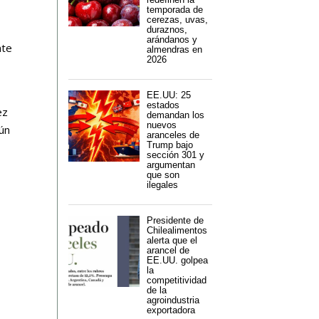
temporada de
cerezas, uvas,
duraznos,
arándanos y
nte
almendras en
2026
EE.UU: 25
estados
ez
demandan los
nuevos
aún
aranceles de
Trump bajo
sección 301 y
argumentan
que son
ilegales
Presidente de
Chilealimentos
alerta que el
arancel de
EE.UU. golpea
la
competitividad
de la
agroindustria
exportadora