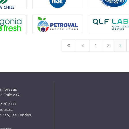
1
2
3
8
4
 Empresas
e Chile A.G.
lo Nº 2777
Industria
er Piso, Las Condes
e