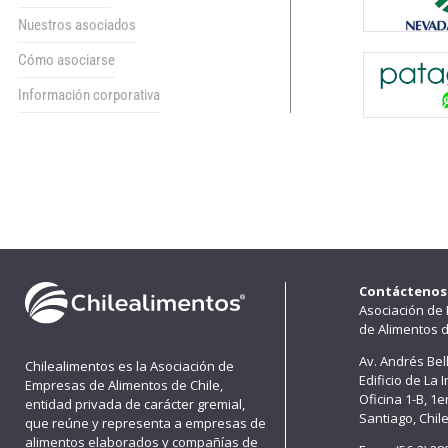
Nuestros asociados
Cómo asociarse
Información corporativa
Contáctenos
Asociación de
de Alimentos d
Av. Andrés Bel
Chilealimentos es la Asociación de
Edificio de La 
Empresas de Alimentos de Chile,
Oficina 1-B, 1
entidad privada de carácter gremial,
Santiago, Chil
que reúne y representa a empresas de
alimentos elaborados y compañías de