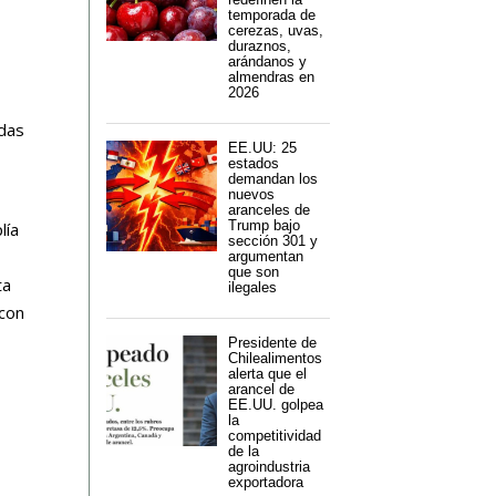
temporada de
cerezas, uvas,
duraznos,
arándanos y
almendras en
2026
adas
EE.UU: 25
estados
demandan los
nuevos
aranceles de
Trump bajo
lía
sección 301 y
argumentan
que son
ta
ilegales
 con
Presidente de
Chilealimentos
alerta que el
arancel de
EE.UU. golpea
la
competitividad
de la
agroindustria
exportadora