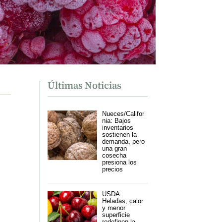
Últimas Noticias
Nueces/Califor
nia: Bajos
inventarios
sostienen la
demanda, pero
una gran
cosecha
presiona los
precios
USDA:
Heladas, calor
y menor
superficie
redefinen la