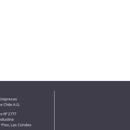
 Empresas
e Chile A.G.
lo Nº 2777
Industria
er Piso, Las Condes