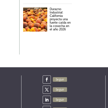
Durazno
Industrial:
California
proyecta una
fuerte caída en
la cosecha en
el año 2026
Seguir
Seguir
Seguir