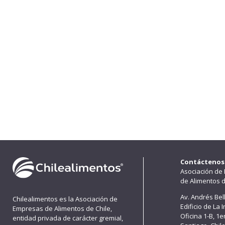
Contáctenos
Asociación de
de Alimentos d
Av. Andrés Bel
Chilealimentos es la Asociación de
Edificio de La 
Empresas de Alimentos de Chile,
Oficina 1-B, 1
entidad privada de carácter gremial,