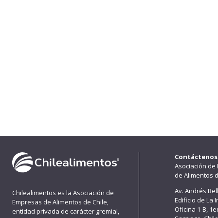
Contáctenos
Asociación de
de Alimentos d
Av. Andrés Bel
Chilealimentos es la Asociación de
Edificio de La 
Empresas de Alimentos de Chile,
Oficina 1-B, 1
entidad privada de carácter gremial,