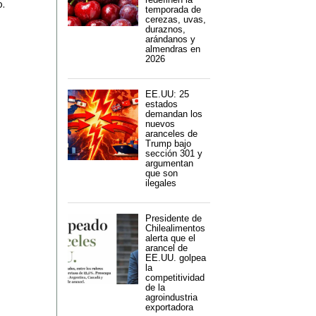
o.
temporada de
cerezas, uvas,
duraznos,
arándanos y
almendras en
2026
EE.UU: 25
estados
demandan los
nuevos
aranceles de
Trump bajo
sección 301 y
argumentan
que son
ilegales
Presidente de
Chilealimentos
alerta que el
arancel de
EE.UU. golpea
la
competitividad
de la
agroindustria
exportadora