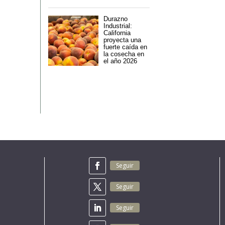
Durazno
Industrial:
California
proyecta una
fuerte caída en
la cosecha en
el año 2026
Seguir
Seguir
Seguir