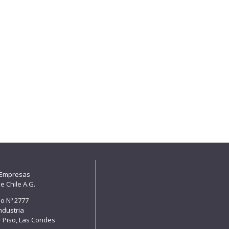
 Empresas
e Chile A.G.
lo Nº 2777
Industria
er Piso, Las Condes