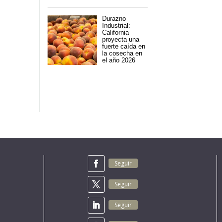
Durazno
Industrial:
California
proyecta una
fuerte caída en
la cosecha en
el año 2026
Seguir
Seguir
Seguir