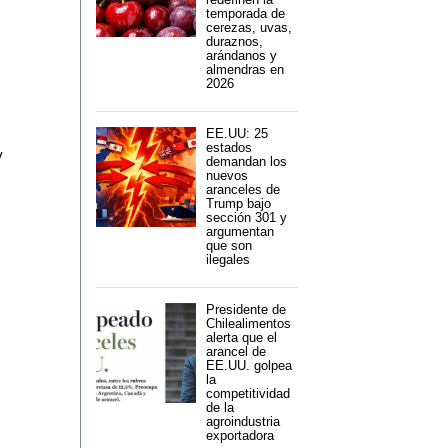
temporada de
cerezas, uvas,
duraznos,
arándanos y
almendras en
2026
EE.UU: 25
estados
y
demandan los
nuevos
aranceles de
Trump bajo
sección 301 y
argumentan
que son
ilegales
Presidente de
Chilealimentos
alerta que el
arancel de
EE.UU. golpea
la
competitividad
de la
agroindustria
exportadora