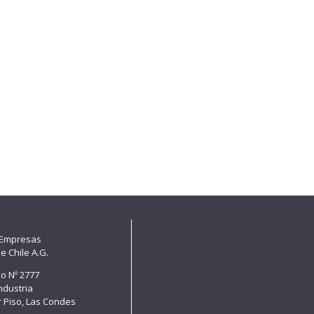
 Empresas
e Chile A.G.
lo Nº 2777
Industria
er Piso, Las Condes