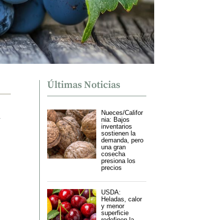
Últimas Noticias
a
Nueces/Califor
nia: Bajos
inventarios
sostienen la
demanda, pero
una gran
cosecha
presiona los
precios
USDA:
Heladas, calor
y menor
superficie
redefinen la