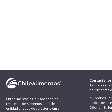
Contáctenos
Asociación de
de Alimentos d
Av. Andrés Bel
Chilealimentos es la Asociación de
Edificio de La 
Empresas de Alimentos de Chile,
Oficina 1-B, 1
entidad privada de carácter gremial,