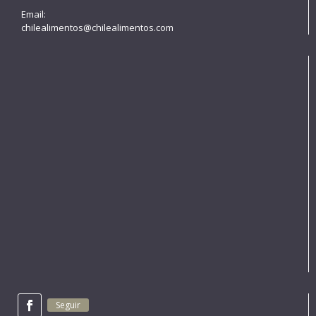
Email:
chilealimentos@chilealimentos.com
Seguir