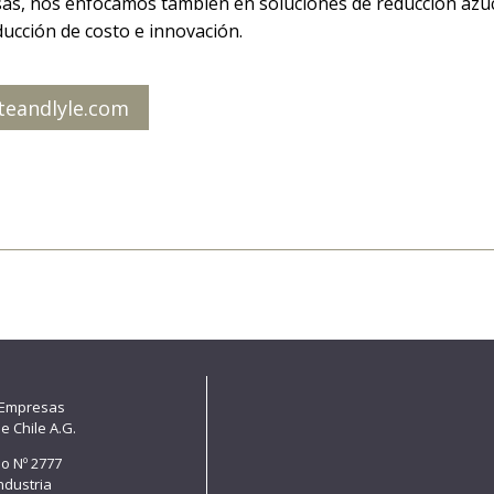
s, nos enfocamos también en soluciones de reducción azúcar 
ducción de costo e innovación.
teandlyle.com
 Empresas
e Chile A.G.
lo Nº 2777
Industria