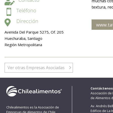

muchas cosa
textura, re
Teléfono

Dirección

www.ta
Avenida Del Parque 5275, Of. 205
Huechuraba, Santiago
Región Metropolitana
Ver otras Empresas Asociadas
Contáctenos
Asociación de
de Alimentos d
Av. Andrés Bel
Chilealimentos es la Asociación de
Edificio de La 
Empresas de Alimentos de Chile,