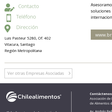
Asesoramos 
Contacto

soluciones 
Teléfono

internacion
Dirección

www.br
Luis Pasteur 5280, Of. 402
Vitacura, Santiago
Región Metropolitana
Ver otras Empresas Asociadas
Contáctenos
Asociación de
de Alimentos d
Av. Andrés Bel