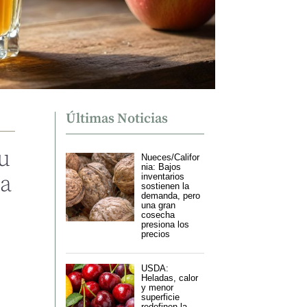
Últimas Noticias
u
Nueces/Califor
nia: Bajos
da
inventarios
sostienen la
demanda, pero
una gran
cosecha
presiona los
precios
USDA:
Heladas, calor
y menor
superficie
redefinen la