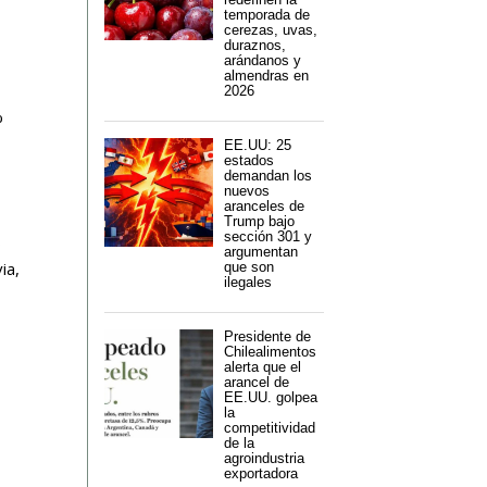
temporada de
cerezas, uvas,
duraznos,
arándanos y
almendras en
2026
%
EE.UU: 25
estados
demandan los
nuevos
aranceles de
Trump bajo
sección 301 y
s
argumentan
ia,
que son
ilegales
Presidente de
Chilealimentos
alerta que el
arancel de
EE.UU. golpea
la
competitividad
de la
agroindustria
exportadora