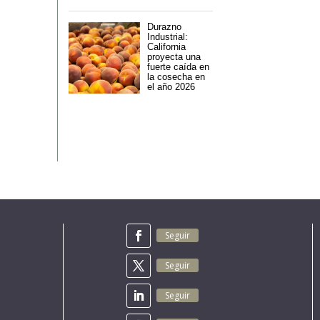
Durazno
Industrial:
California
proyecta una
fuerte caída en
la cosecha en
el año 2026
Seguir
Seguir
Seguir