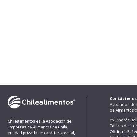
Contáctenos
Asociación de
de Alimentos d
Av. Andrés Bel
Chilealimentos es la Asociación de
Edificio de La 
Empresas de Alimentos de Chile,
Oficina 1-B, 1
entidad privada de carácter gremial,