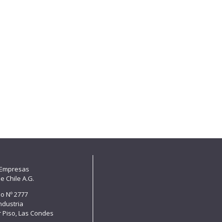
 Empresas
e Chile A.G.
lo Nº 2777
Industria
er Piso, Las Condes