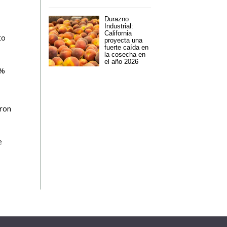
Durazno
Industrial:
California
to
proyecta una
fuerte caída en
la cosecha en
el año 2026
9%
aron
e