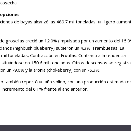
e cosecha.
cepciones
aciones de bayas alcanzó las 489.7 mil toneladas, un ligero aumen
 de grosellas creció un 12.0% (impulsada por un aumento del 15.
ándanos (highbush blueberry) subieron un 4.3%, Frambuesas: La
il toneladas, Contracción en Frutillas: Contrario a la tendencia
, situándose en 150.6 mil toneladas. Otros descensos se registr
on un -9.6% y la aronia (chokeberry) con un -5.3%.
po también reportó un año sólido, con una producción estimada d
 incremento del 6.1% frente al año anterior.