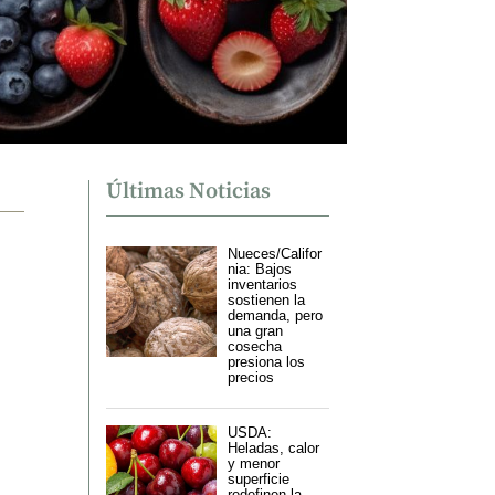
Últimas Noticias
Nueces/Califor
nia: Bajos
inventarios
sostienen la
demanda, pero
una gran
cosecha
presiona los
precios
USDA:
Heladas, calor
y menor
superficie
redefinen la