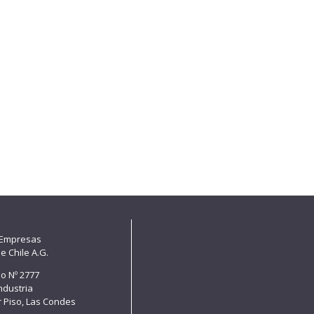
 Empresas
e Chile A.G.
lo Nº 2777
Industria
er Piso, Las Condes