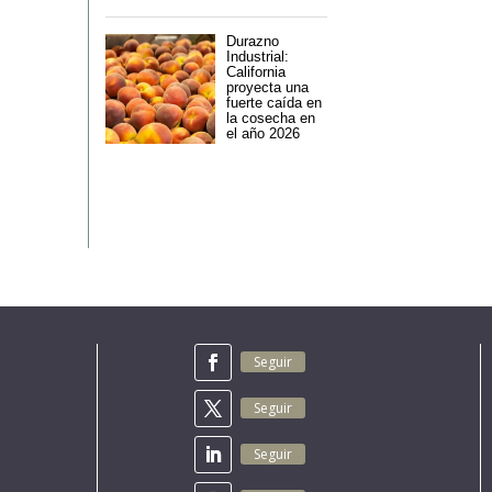
Durazno
Industrial:
California
proyecta una
fuerte caída en
la cosecha en
el año 2026
Seguir
Seguir
Seguir