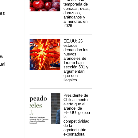
temporada de
cerezas, uvas,
ces
duraznos,
arándanos y
almendras en
2026
EE.UU: 25
estados
n
demandan los
nuevos
2%
aranceles de
Trump bajo
ual
sección 301 y
argumentan
que son
ilegales
Presidente de
Chilealimentos
alerta que el
arancel de
EE.UU. golpea
la
competitividad
de la
agroindustria
exportadora