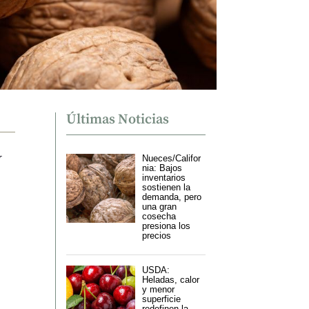
Últimas Noticias
y
Nueces/Califor
nia: Bajos
inventarios
sostienen la
demanda, pero
una gran
cosecha
presiona los
precios
USDA:
Heladas, calor
y menor
superficie
redefinen la