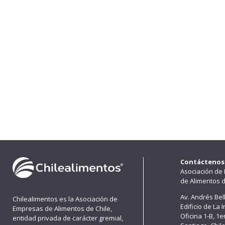
Contáctenos
Asociación de
de Alimentos d
Av. Andrés Bel
Chilealimentos es la Asociación de
Edificio de La 
Empresas de Alimentos de Chile,
Oficina 1-B, 1
entidad privada de carácter gremial,