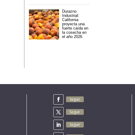
Durazno
Industrial:
California
proyecta una
fuerte caída en
la cosecha en
el año 2026
Seguir
Seguir
Seguir