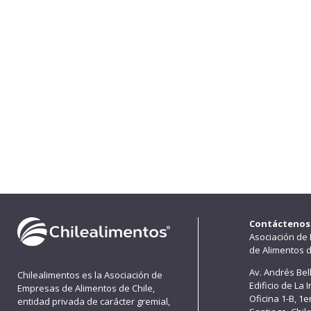
Contáctenos
Asociación de
de Alimentos d
Av. Andrés Bel
Chilealimentos es la Asociación de
Edificio de La 
Empresas de Alimentos de Chile,
Oficina 1-B, 1
entidad privada de carácter gremial,