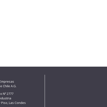
 Empresas
e Chile A.G.
lo Nº 2777
Industria
er Piso, Las Condes