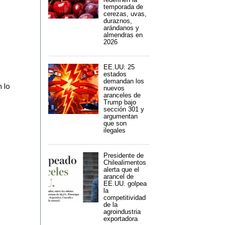
temporada de
cerezas, uvas,
duraznos,
arándanos y
almendras en
2026
EE.UU: 25
estados
demandan los
 lo
nuevos
aranceles de
Trump bajo
sección 301 y
argumentan
que son
ilegales
Presidente de
Chilealimentos
alerta que el
arancel de
EE.UU. golpea
la
competitividad
de la
agroindustria
exportadora