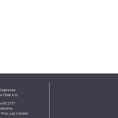
 Empresas
e Chile A.G.
lo Nº 2777
Industria
er Piso, Las Condes