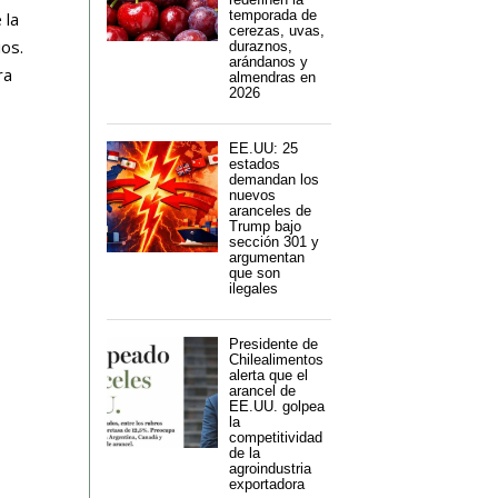
temporada de
 la
cerezas, uvas,
ios.
duraznos,
arándanos y
ra
almendras en
2026
EE.UU: 25
estados
demandan los
nuevos
aranceles de
Trump bajo
sección 301 y
argumentan
que son
ilegales
Presidente de
Chilealimentos
alerta que el
arancel de
EE.UU. golpea
la
competitividad
de la
agroindustria
exportadora