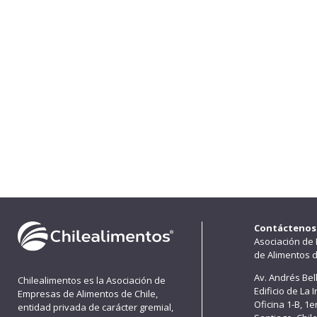
Contáctenos
Asociación de
de Alimentos d
Av. Andrés Bel
Chilealimentos es la Asociación de
Edificio de La 
Empresas de Alimentos de Chile,
Oficina 1-B, 1
entidad privada de carácter gremial,