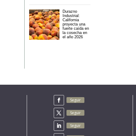
Durazno
Industrial:
California
proyecta una
fuerte caída en
la cosecha en
el año 2026
Seguir
Seguir
Seguir