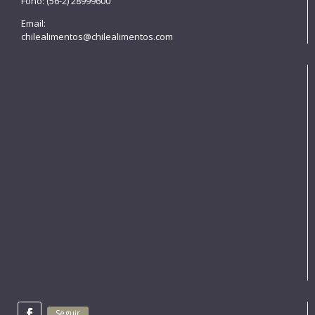
Fono: (56-2) 28999600
Email:
chilealimentos@chilealimentos.com
Seguir