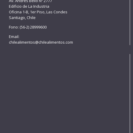
Av. Andrés Bello Nº 2777
Edificio de La Industria
Oficina 1-B, 1er Piso, Las Condes
Santiago, Chile
Fono: (56-2) 28999600
Email:
chilealimentos@chilealimentos.com