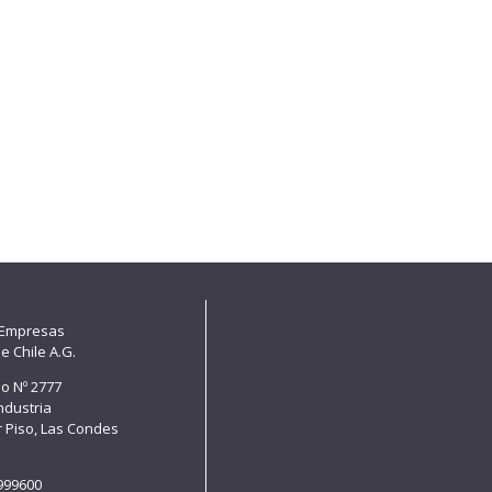
 Empresas
e Chile A.G.
lo Nº 2777
Industria
er Piso, Las Condes
e
8999600