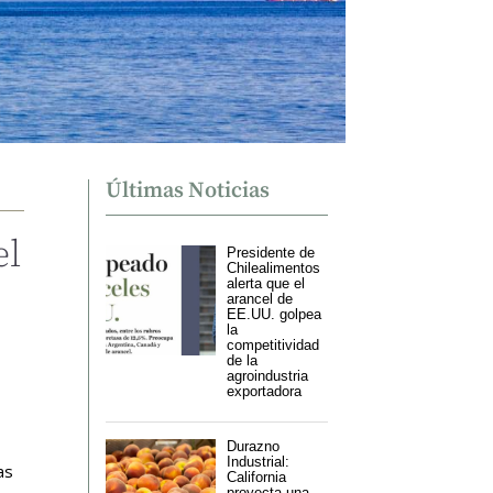
Últimas Noticias
el
Presidente de
Chilealimentos
alerta que el
arancel de
EE.UU. golpea
la
competitividad
de la
agroindustria
exportadora
Durazno
Industrial:
as
California
proyecta una