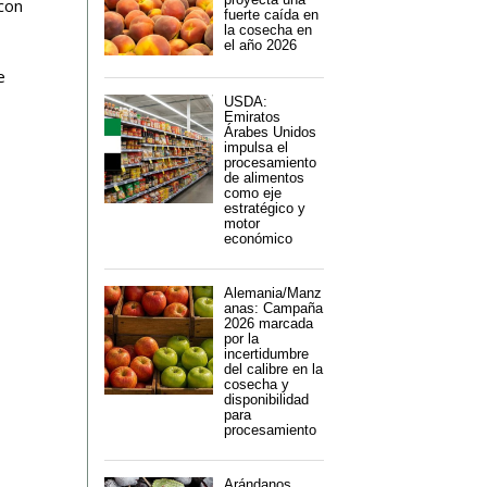
 con
fuerte caída en
la cosecha en
el año 2026
e
USDA:
Emiratos
Árabes Unidos
impulsa el
procesamiento
de alimentos
como eje
estratégico y
motor
económico
Alemania/Manz
anas: Campaña
2026 marcada
por la
incertidumbre
del calibre en la
cosecha y
disponibilidad
para
procesamiento
Arándanos