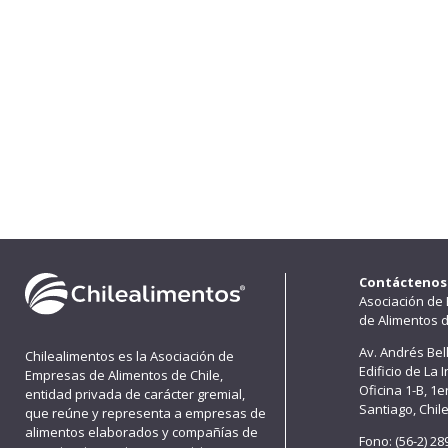
Contáctenos
Asociación de
de Alimentos d
Av. Andrés Bel
Chilealimentos es la Asociación de
Edificio de La 
Empresas de Alimentos de Chile,
Oficina 1-B, 1
entidad privada de carácter gremial,
Santiago, Chil
que reúne y representa a empresas de
alimentos elaborados y compañías de
Fono: (56-2) 2