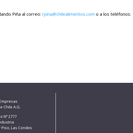
ando Piña al correo:
rpina@chilealimentos.com
o a los teléfonos:
 Empresas
e Chile A.G.
lo Nº 2777
Industria
er Piso, Las Condes