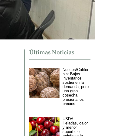
Últimas Noticias
Nueces/Califor
nia: Bajos
inventarios
sostienen la
demanda, pero
una gran
cosecha
presiona los
precios
USDA:
Heladas, calor
y menor
superficie
redefinen la