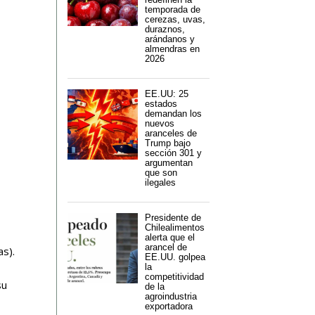
temporada de
cerezas, uvas,
duraznos,
arándanos y
almendras en
2026
EE.UU: 25
estados
demandan los
nuevos
aranceles de
Trump bajo
sección 301 y
argumentan
que son
ilegales
Presidente de
Chilealimentos
alerta que el
arancel de
as).
EE.UU. golpea
la
competitividad
su
de la
agroindustria
exportadora