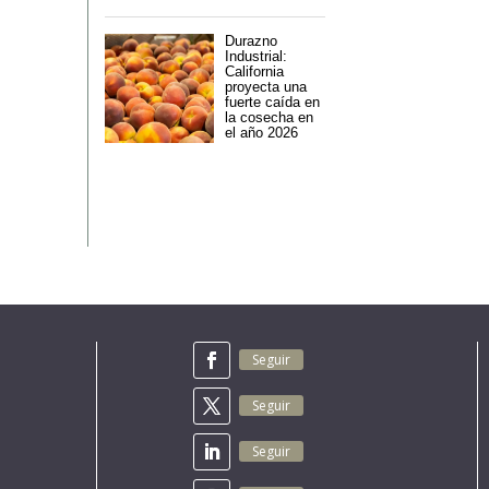
Durazno
Industrial:
California
proyecta una
fuerte caída en
la cosecha en
el año 2026
Seguir
Seguir
Seguir