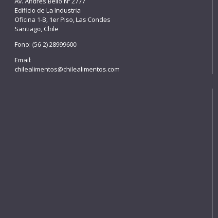
Av. Andrés Bello Nº 2777
Edificio de La Industria
Oficina 1-B, 1er Piso, Las Condes
Santiago, Chile
Fono: (56-2) 28999600
Email:
chilealimentos@chilealimentos.com