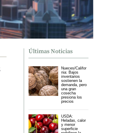
Últimas Noticias
s
Nueces/Califor
nia: Bajos
inventarios
sostienen la
demanda, pero
una gran
cosecha
presiona los
precios
USDA:
Heladas, calor
y menor
superficie
redefinen la