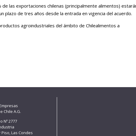
 de las exportaciones chilenas (principalmente alimentos) estará
un plazo de tres años desde la entrada en vigencia del acuerdo.
productos agroindustriales del ámbito de Chilealimentos a
 Empresas
e Chile A.G.
lo Nº 2777
Industria
er Piso, Las Condes