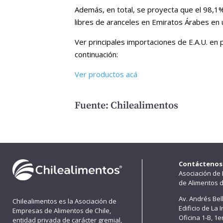
Además, en total, se proyecta que el 98,1%
libres de aranceles en Emiratos Árabes en 
Ver principales importaciones de E.A.U. en 
continuación:
Ver productos acá
Fuente: Chilealimentos
Contáctenos
Asociación de
de Alimentos d
Av. Andrés Bel
Chilealimentos es la Asociación de
Edificio de La 
Empresas de Alimentos de Chile,
Oficina 1-B, 1
entidad privada de carácter gremial,