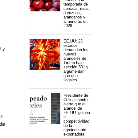
temporada de
cerezas, uvas,
duraznos,
arándanos y
almendras en
2026
EE.UU: 25
estados
l y
demandan los
nuevos
aranceles de
Trump bajo
sección 301 y
argumentan
que son
ilegales
Presidente de
Chilealimentos
alerta que el
arancel de
EE.UU. golpea
es
la
competitividad
dia
de la
agroindustria
exportadora