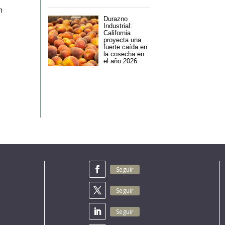
n
Durazno
Industrial:
California
proyecta una
fuerte caída en
la cosecha en
el año 2026
Seguir
Seguir
Seguir