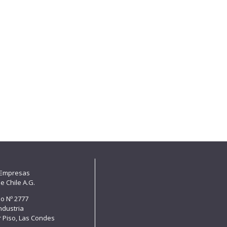
 Empresas
e Chile A.G.
lo Nº 2777
Industria
er Piso, Las Condes