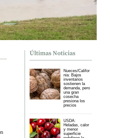
Últimas Noticias
Nueces/Califor
nia: Bajos
inventarios
sostienen la
demanda, pero
una gran
cosecha
presiona los
precios
USDA:
Heladas, calor
y menor
us
superficie
redefinen la