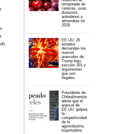
temporada de
r
cerezas, uvas,
duraznos,
arándanos y
almendras en
2026
on
r
EE.UU: 25
más
estados
demandan los
nuevos
aranceles de
Trump bajo
sección 301 y
argumentan
que son
ilegales
Presidente de
Chilealimentos
alerta que el
arancel de
EE.UU. golpea
la
competitividad
de la
agroindustria
exportadora