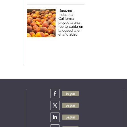
Durazno
Industrial:
California
proyecta una
fuerte caída en
la cosecha en
el año 2026
Seguir
Seguir
Seguir