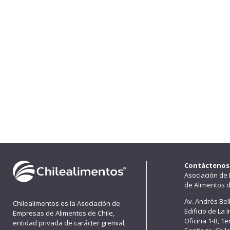
Contáctenos
Asociación de
de Alimentos d
Av. Andrés Bel
Chilealimentos es la Asociación de
Edificio de La 
Empresas de Alimentos de Chile,
Oficina 1-B, 1
entidad privada de carácter gremial,